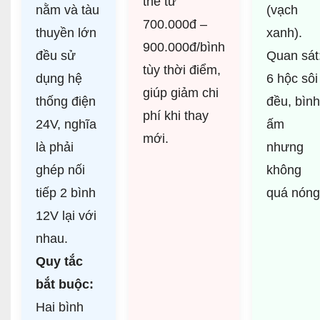
thể từ
nằm và tàu
(vạch
700.000đ –
thuyền lớn
xanh).
900.000đ/bình
đều sử
Quan sát
tùy thời điểm,
dụng hệ
6 hộc sôi
giúp giảm chi
thống điện
đều, bình
phí khi thay
24V, nghĩa
ấm
mới.
là phải
nhưng
ghép nối
không
tiếp 2 bình
quá nóng
12V lại với
nhau.
Quy tắc
bắt buộc:
Hai bình