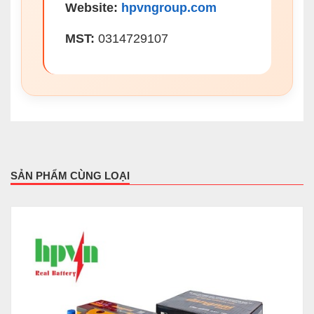
Website:
hpvngroup.com
MST:
0314729107
SẢN PHẨM CÙNG LOẠI