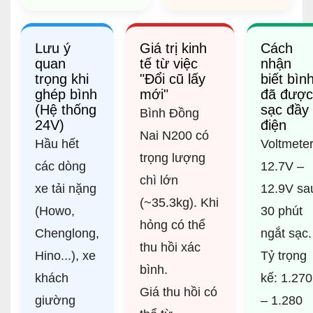
Lưu ý
Giá trị kinh
Cách
quan
tế từ việc
nhận
trọng khi
"Đổi cũ lấy
biết bìn
ghép bình
mới"
đã được
(Hệ thống
sạc đầy
Bình Đồng
24V)
điện
Nai N200 có
Hầu hết
Voltmeter
trọng lượng
các dòng
12.7V –
chì lớn
xe tải nặng
12.9V sa
(~35.3kg). Khi
(Howo,
30 phút
hỏng có thể
Chenglong,
ngắt sạc.
thu hồi xác
Hino...), xe
Tỷ trọng
bình.
khách
kế: 1.270
Giá thu hồi có
giường
– 1.280