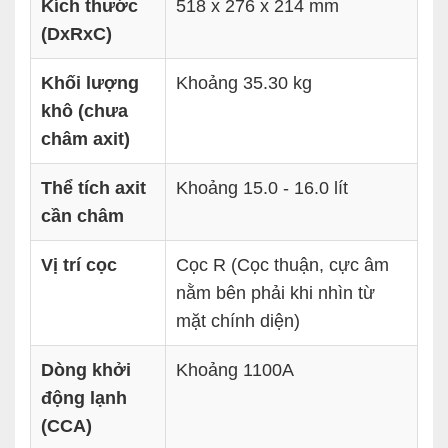
Kích thước
518 x 276 x 214 mm
(DxRxC)
Khối lượng
Khoảng 35.30 kg
khô (chưa
châm axit)
Thể tích axit
Khoảng 15.0 - 16.0 lít
cần châm
Vị trí cọc
Cọc R (Cọc thuận, cực âm
nằm bên phải khi nhìn từ
mặt chính diện)
Dòng khởi
Khoảng 1100A
động lạnh
(CCA)