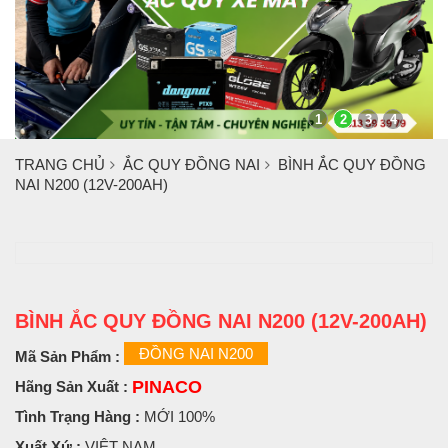
1
2
3
4
TRANG CHỦ
ẮC QUY ĐỒNG NAI
BÌNH ẮC QUY ĐỒNG
NAI N200 (12V-200AH)
BÌNH ẮC QUY ĐỒNG NAI N200 (12V-200AH)
ĐỒNG NAI N200
Mã Sản Phẩm :
PINACO
Hãng Sản Xuất :
Tình Trạng Hàng :
MỚI 100%
Xuất Xứ :
VIỆT NAM