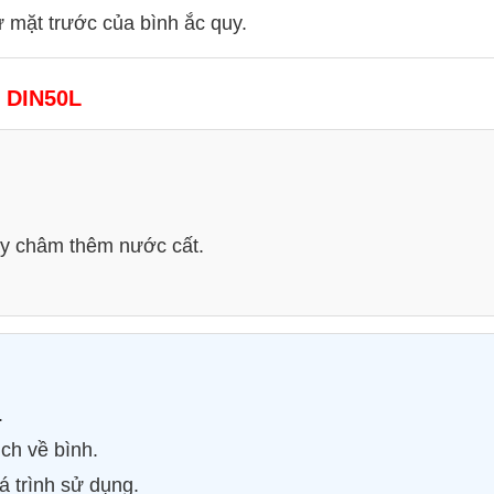
ừ mặt trước của bình ắc quy.
 DIN50L
ay châm thêm nước cất.
.
ch về bình.
á trình sử dụng.