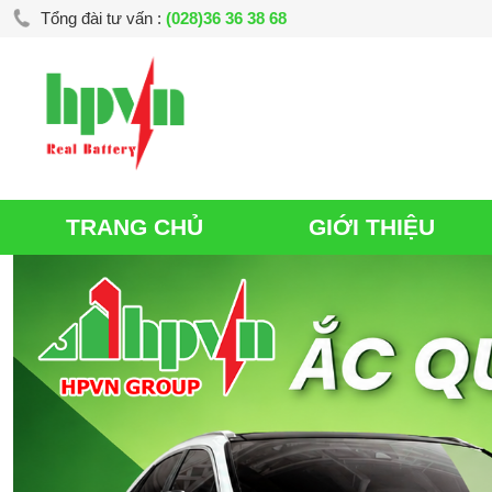
Tổng đài tư vấn :
(028)36 36 38 68
TRANG CHỦ
GIỚI THIỆU