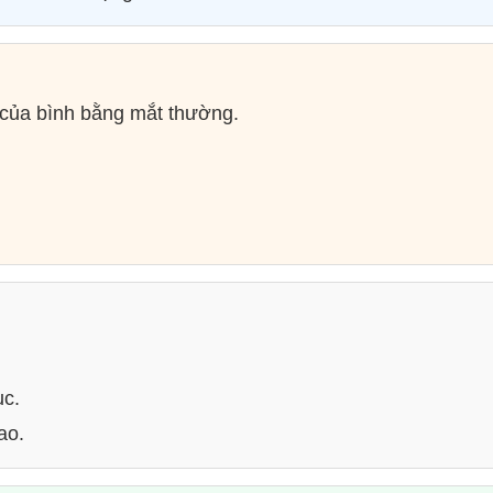
 của bình bằng mắt thường.
ục.
ao.