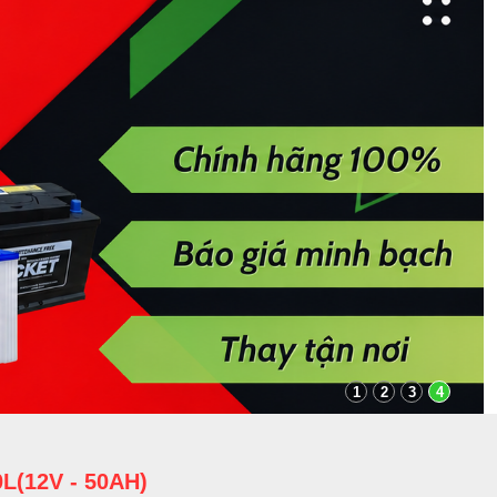
1
2
3
4
L(12V - 50AH)