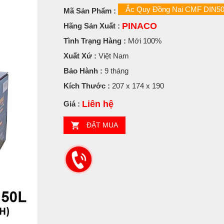
Ắc Quy Đồng Nai CMF DIN50
Mã Sản Phẩm :
PINACO
Hãng Sản Xuất :
Tình Trạng Hàng :
Mới 100%
Xuất Xứ :
Việt Nam
Bảo Hành :
9 tháng
Kích Thước :
207 x 174 x 190
Liên hệ
Giá :
ĐẶT MUA