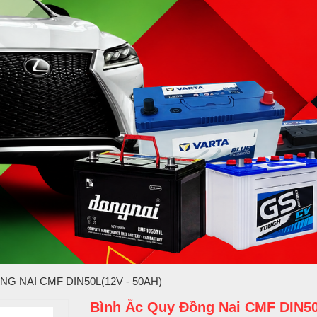
G NAI CMF DIN50L(12V - 50AH)
Bình Ắc Quy Đồng Nai CMF DIN50