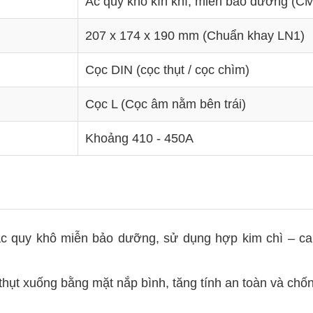
Ắc quy khô kín khí, miễn bảo dưỡng (C
207 x 174 x 190 mm (Chuẩn khay LN1)
Cọc DIN (cọc thụt / cọc chìm)
Cọc L (Cọc âm nằm bên trái)
Khoảng 410 - 450A
 quy khô miễn bảo dưỡng, sử dụng hợp kim chì – can
thụt xuống bằng mặt nắp bình, tăng tính an toàn và ch