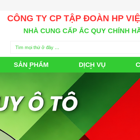
CÔNG TY CP TẬP ĐOÀN HP VI
NHÀ CUNG CẤP ẮC QUY CHÍNH H
SẢN PHẨM
DỊCH VỤ
C