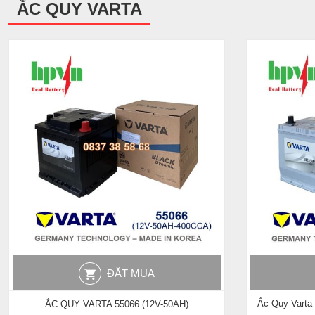
ẮC QUY VARTA
ĐẶT MUA
Ắc Quy Varta 
ẮC QUY VARTA 55066 (12V-50AH)