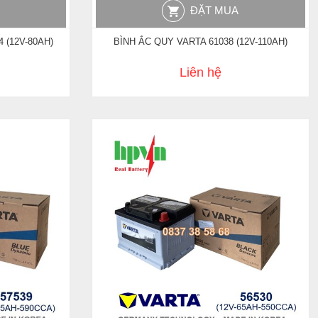
ĐẶT MUA
 (12V-80AH)
BÌNH ẮC QUY VARTA 61038 (12V-110AH)
Liên hệ