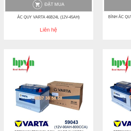
ĐẶT MUA
BÌNH ẮC QU
ẮC QUY VARTA 46B24L (12V-45AH)
Liên hệ