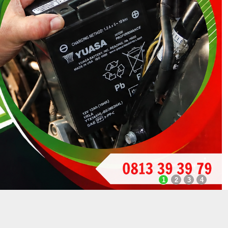
1
2
3
4