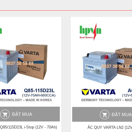
ĐẶT MUA
ĐẶT MUA
Q85/115D23L i-Stop (12V - 70Ah)
ẮC QUY VARTA LN2 (12V