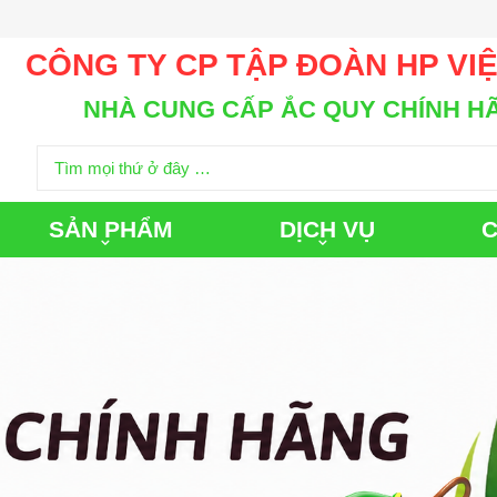
CÔNG TY CP TẬP ĐOÀN HP VI
NHÀ CUNG CẤP ẮC QUY CHÍNH H
SẢN PHẨM
DỊCH VỤ
C