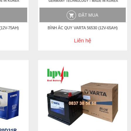
ĐẶT MUA
(12V-75AH)
BÌNH ẮC QUY VARTA 56530 (12V-65AH)
Liên hệ