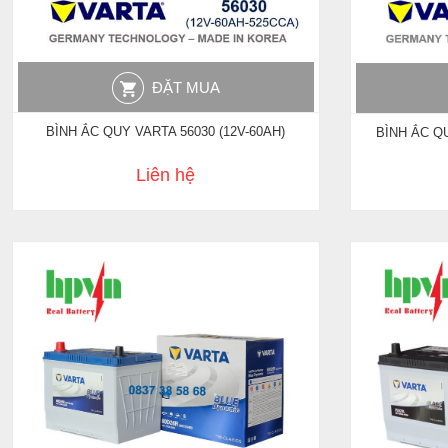
ĐẶT MUA
BÌNH ẮC QUY VARTA 56030 (12V-60AH)
BÌNH ẮC QU
Liên hệ