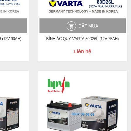
ĐẶT MUA
 (12V-90AH)
BÌNH ẮC QUY VARTA 80D26L (12V-75AH)
Liên hệ