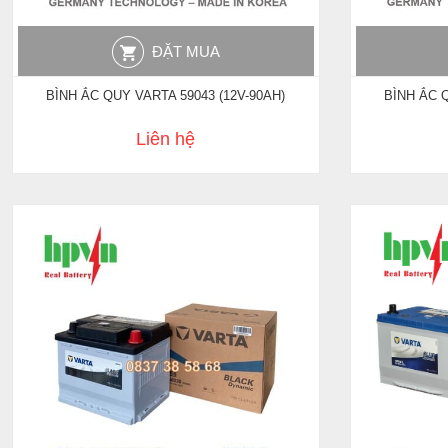
ĐẶT MUA
BÌNH ẮC QUY VARTA 59043 (12V-90AH)
BÌNH ẮC Q
Liên hệ