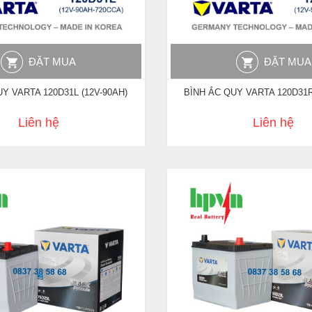
ĐẶT MUA
ĐẶT MUA
Y VARTA 120D31L (12V-90AH)
BÌNH ẮC QUY VARTA 120D31R
Liên hệ
Liên hệ