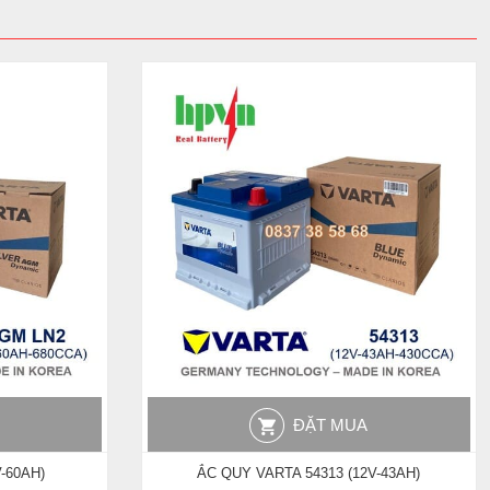
ĐẶT MUA
ẮC QUY VARTA 54313 (12V-43AH)
-60AH)